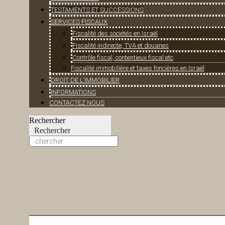
TESTAMENTS ET SUCCESSIONS
SERVICES FISCAUX
Fiscalité des sociétés en Israël
Fiscalité indirecte, TVA et douanes
Contrôle fiscal, contentieux fiscal etc
Fiscalité immobilière et taxes foncières en Israël
DROIT DE L’IMMOBILIER
INFORMATIONS
CONTACTEZ NOUS
Rechercher
Rechercher